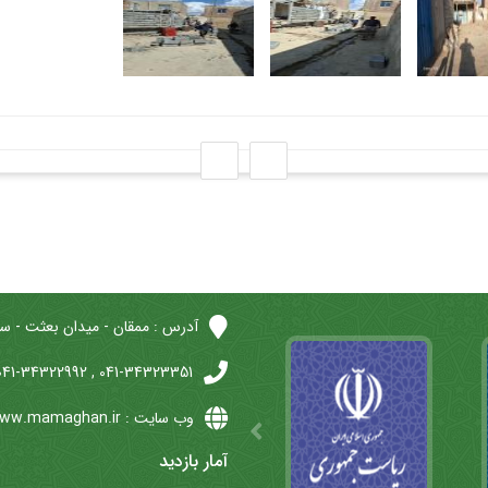
آدرس : ممقان - میدان بعثت - س
041-34323351 , 041-34322992 : تلفن
وب سایت : www.mamaghan.ir
آمار بازدید